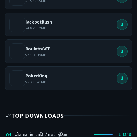
v1.5.4 · 35MB
JackpotRush
⬇
v4.0.2 · 52MB
RouletteVIP
⬇
v2.1.0 · 19MB
PokerKing
⬇
v5.3.1 · 41MB
📈
TOP DOWNLOADS
जीत का मंत्र: लकी जैकपॉट इंडिया
⬇ 1316