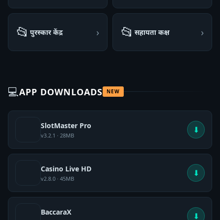
📂
📂
›
›
पुरस्कार केंद्र
सहायता कक्ष
💻
APP DOWNLOADS
NEW
SlotMaster Pro
⬇
v3.2.1 · 28MB
Casino Live HD
⬇
v2.8.0 · 45MB
BaccaraX
⬇