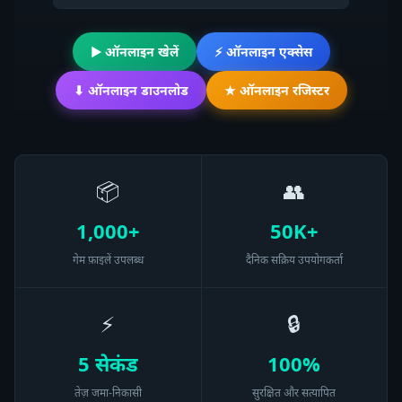
▶ ऑनलाइन खेलें
⚡ ऑनलाइन एक्सेस
⬇ ऑनलाइन डाउनलोड
★ ऑनलाइन रजिस्टर
📦
👥
1,000+
50K+
गेम फ़ाइलें उपलब्ध
दैनिक सक्रिय उपयोगकर्ता
⚡
🔒
5 सेकंड
100%
तेज़ जमा-निकासी
सुरक्षित और सत्यापित